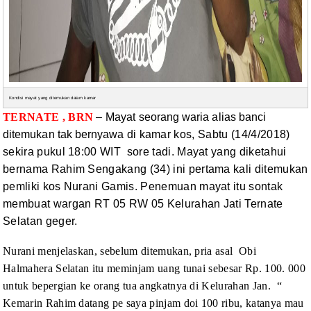
Kondisi mayat yang ditemukan dalam kamar
TERNATE , BRN
–
Mayat seorang waria alias banci
ditemukan tak bernyawa
di kamar kos,
Sabtu (14/4/2018)
sekira pukul 18:00
WIT sore tadi. Mayat yang diketahui
bernama Rahim Sengakang (34) ini pertama kali ditemukan
pemliki kos
Nurani
Gamis. Penemuan mayat itu sontak
membuat wargan RT 05 RW 05 Kelurahan Jati Ternate
Selatan geger.
Nurani
menjelaskan, sebelum ditemukan, pria asal
Obi
Halmahera Selatan itu meminjam uang tunai sebesar Rp. 100. 000
untuk
bepergian ke orang tua angkatnya di Kelurahan Jan.
“
Kemarin Rahim datang pe saya pinjam doi 100
ribu, katanya mau