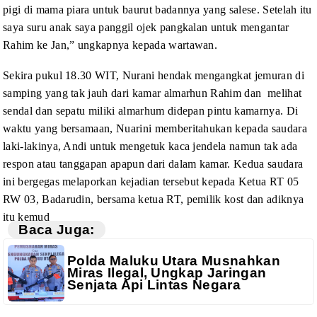
pigi di mama piara untuk baurut badannya yang salese. Setelah
itu
saya suru anak saya panggil ojek pangkalan untuk mengantar
Rahim ke Jan,”
ungkapnya kepada wartawan.
Sekira
pukul 18.30 WIT, Nurani hendak mengangkat jemuran di
samping yang tak jauh dari
kamar almarhun Rahim dan
melihat
sendal
dan sepatu miliki almarhum didepan pintu kamarnya. Di
waktu yang bersamaan, Nuarini
memberitahukan kepada saudara
laki-lakinya, Andi untuk mengetuk kaca jendela namun
tak ada
respon atau tanggapan apapun dari dalam kamar. Kedua saudara
ini
bergegas melaporkan
kejadian tersebut kepada Ketua RT 05
RW 03, Badarudin,
bersama ketua RT, pemilik kost dan adiknya
itu kemud
Baca Juga:
Polda Maluku Utara Musnahkan
Miras Ilegal, Ungkap Jaringan
Senjata Api Lintas Negara