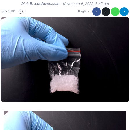
Oleh
BrindoNews.com
-
November 9, 2022, 7:45 pm
3101
0
Bagikan: