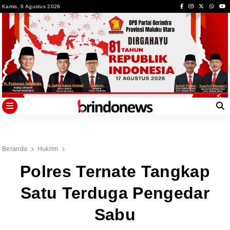
Skip
Kamis, 6 Agustus 2026
to
content
Beranda
Hukrim
Polres Ternate Tangkap
Satu Terduga Pengedar
Sabu