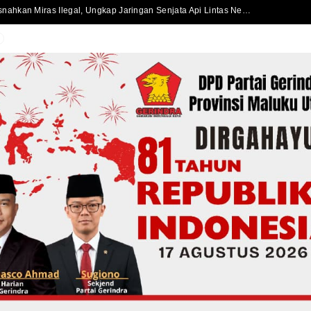
Satlantas Polres Halmahera Selatan Atur Lalu Lintas di SPBU Bacan, Arus Kendaraan Tetap Lancar