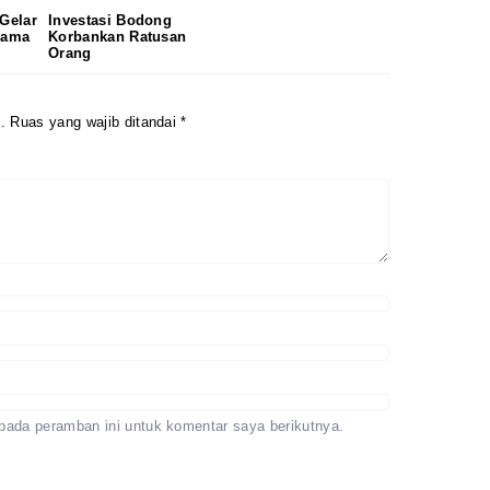
 Gelar
Investasi Bodong
sama
Korbankan Ratusan
Orang
.
Ruas yang wajib ditandai
*
pada peramban ini untuk komentar saya berikutnya.