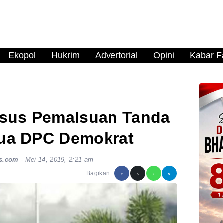
Ekopol
Hukrim
Advertorial
Opini
Kabar Fa
asus Pemalsuan Tanda
ua DPC Demokrat
s.com
-
Mei 14, 2019, 2:21 am
Bagikan: