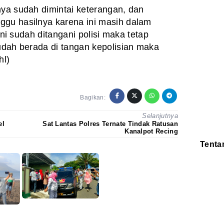
nya sudah dimintai keterangan, dan
ggu hasilnya karena ini masih dalam
 ini sudah ditangani polisi maka tetap
sudah berada di tangan kepolisian maka
hl)
Bagikan:
Selanjutnya
el
Sat Lantas Polres Ternate Tindak Ratusan
Kanalpot Recing
Tenta
Redaksi
Pedoman
Disclaimer