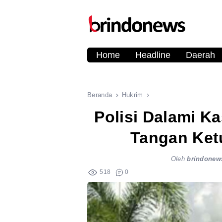
Home
Headline
Daerah
Beranda
Hukrim
Polisi Dalami K
Tangan Ket
Oleh
brindonew
518
0