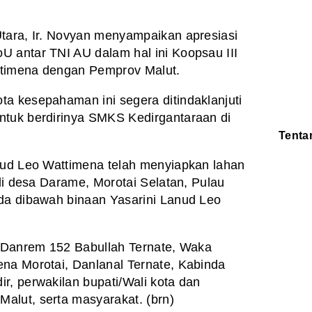
tara, Ir. Novyan menyampaikan apresiasi
 antar TNI AU dalam hal ini Koopsau III
ttimena dengan Pemprov Malut.
a kesepahaman ini segera ditindaklanjuti
ntuk berdirinya SMKS Kedirgantaraan di
Tenta
Redaksi
anud Leo Wattimena telah menyiapkan lahan
Pedoman
Disclaimer
 di desa Darame, Morotai Selatan, Pulau
ada dibawah binaan Yasarini Lanud Leo
, Danrem 152 Babullah Ternate, Waka
na Morotai, Danlanal Ternate, Kabinda
r, perwakilan bupati/Wali kota dan
alut, serta masyarakat. (brn)