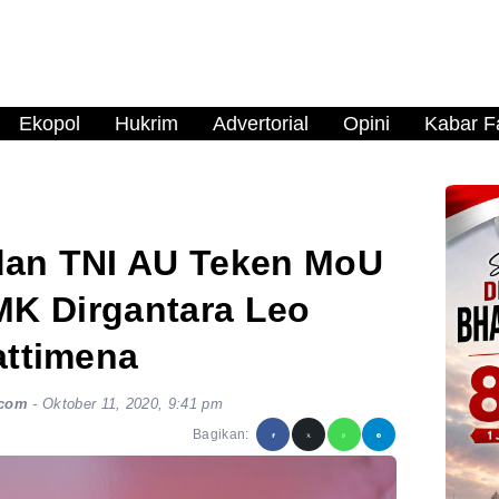
Ekopol
Hukrim
Advertorial
Opini
Kabar Fa
dan TNI AU Teken MoU
MK Dirgantara Leo
ttimena
.com
-
Oktober 11, 2020, 9:41 pm
Bagikan: