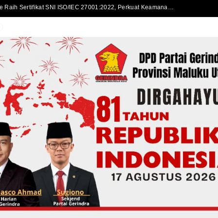
Disdukcapil Kota Ternate Raih Sertifikat SNI ISO/IEC 27001:2022, Perkuat Keamanan Informasi