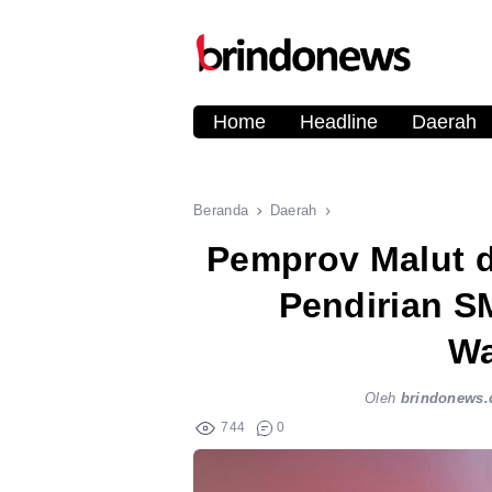
Home
Headline
Daerah
Beranda
Daerah
Pemprov Malut 
Pendirian S
Wa
Oleh
brindonews
744
0