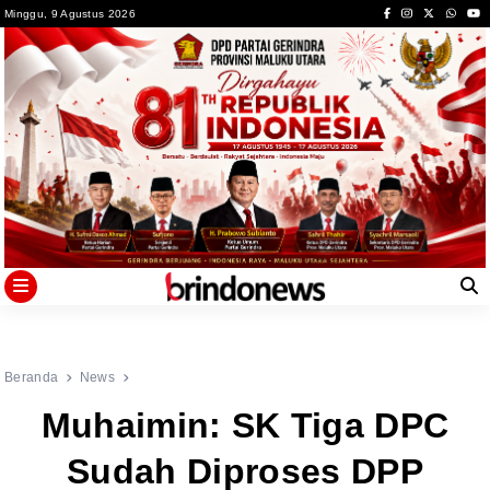
Skip
Minggu, 9 Agustus 2026
to
content
Beranda
News
Muhaimin: SK Tiga DPC
Sudah Diproses DPP