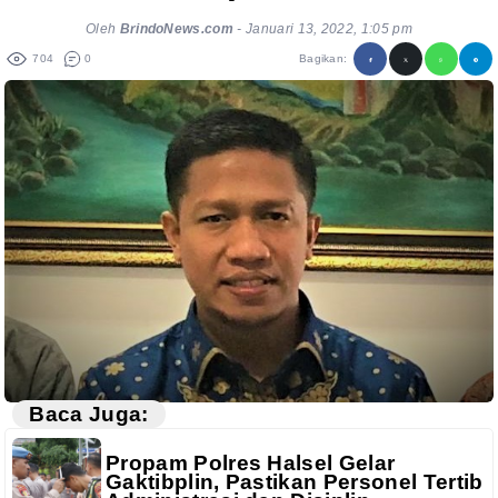
Oleh
BrindoNews.com
-
Januari 13, 2022, 1:05 pm
704
0
Bagikan:
Baca Juga:
Propam Polres Halsel Gelar
Gaktibplin, Pastikan Personel Tertib