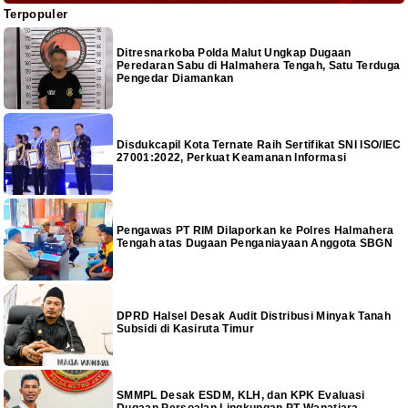
Terpopuler
Ditresnarkoba Polda Malut Ungkap Dugaan
Peredaran Sabu di Halmahera Tengah, Satu Terduga
Pengedar Diamankan
Disdukcapil Kota Ternate Raih Sertifikat SNI ISO/IEC
27001:2022, Perkuat Keamanan Informasi
Pengawas PT RIM Dilaporkan ke Polres Halmahera
Tengah atas Dugaan Penganiayaan Anggota SBGN
DPRD Halsel Desak Audit Distribusi Minyak Tanah
Subsidi di Kasiruta Timur
SMMPL Desak ESDM, KLH, dan KPK Evaluasi
Dugaan Persoalan Lingkungan PT Wanatiara