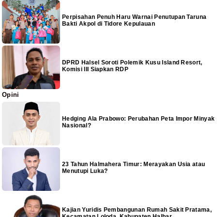
Perpisahan Penuh Haru Warnai Penutupan Taruna
Bakti Akpol di Tidore Kepulauan
DPRD Halsel Soroti Polemik Kusu Island Resort,
Komisi III Siapkan RDP
Opini
Hedging Ala Prabowo: Perubahan Peta Impor Minyak
Nasional?
23 Tahun Halmahera Timur: Merayakan Usia atau
Menutupi Luka?
Kajian Yuridis Pembangunan Rumah Sakit Pratama,
Kecamatan Loloda, Kabupaten Halbar