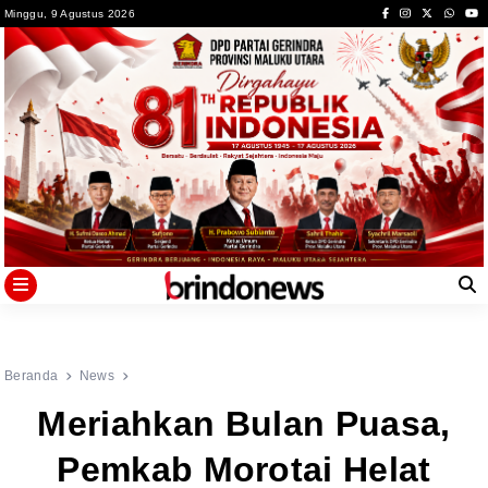
Skip
Minggu, 9 Agustus 2026
to
content
Beranda
News
Meriahkan Bulan Puasa,
Pemkab Morotai Helat