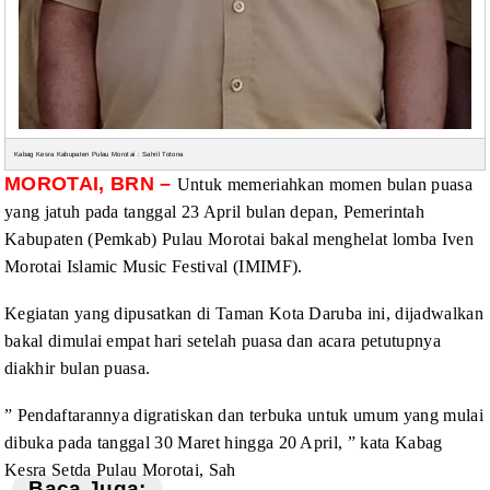
Kabag Kesra Kabupaten Pulau Morotai : Sahril Totona
MOROTAI, BRN –
Untuk
memeriahkan momen bulan puasa
yang jatuh pada tanggal 23 April bulan depan, Pemerintah
Kabupaten (Pemkab) Pulau Morotai bakal menghelat lomba Iven
Morotai Islamic
Music Festival (IMIMF).
Kegiatan yang
dipusatkan di Taman Kota Daruba ini, dijadwalkan
bakal dimulai empat hari
setelah puasa dan acara petutupnya
diakhir bulan puasa.
” Pendaftarannya digratiskan
dan terbuka untuk umum yang mulai
dibuka pada tanggal 30 Maret hingga 20 April,
” kata Kabag
Kesra Setda Pulau Morotai, Sah
Baca Juga: