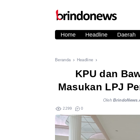
Home
Headline
Daerah
Beranda
Headline
KPU dan Baw
Masukan LPJ Pe
Oleh
BrindoNews
2299
0