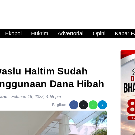
Ekopol
Hukrim
Advertorial
Opini
Kabar Fa
aslu Haltim Sudah
nggunaan Dana Hibah
.com
-
Februari 16, 2022, 4:55 pm
Bagikan: