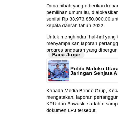
Dana hibah
yang diberikan kep
pemilihan umum itu,
dialokasika
senilai Rp 33.973.850.000,00,un
kepala daerah tahun 2022.
Untuk menghindari
hal-hal yang 
menyampaikan laporan
pertangg
progres anggaran yang dipergu
Baca Juga:
Polda Maluku Utar
Jaringan Senjata A
Kepada Media
Brindo Grup, Kep
mengatakan, laporan
pertanggun
KPU dan Bawaslu sudah
disampa
dokumen LPJ tersebut.