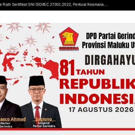
Disdukcapil Kota Ternate Raih Sertifikat SNI ISO/IEC 27001:2022, Perkuat Keamanan Informasi