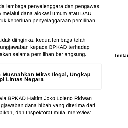
ada lembaga penyelenggara dan pengawas
n melalui dana alokasi umum atau DAU
tuk
keperluan penyelaggaraan pemilihan
tidak diinginka, kedua lembaga telah
ungjawaban kepada BPKAD terhadap
nakan
selama pemilihan berlangsung.
Tenta
Redaksi
Pedoman
Disclaimer
a Musnahkan Miras Ilegal, Ungkap
pi Lintas Negara
ala BPKAD Haltim Joko Loleno Ridwan
gjawaban dana hibah yang diterima dari
ikan, dan Inspektorat mulai mereview