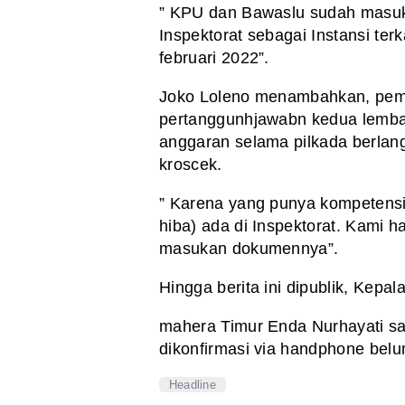
” KPU
dan Bawaslu sudah masuka
Inspektorat
sebagai Instansi terk
februari 2022”.
Joko Loleno
menambahkan, peme
pertanggunhjawabn kedua lemb
anggaran selama pilkada berlan
kroscek.
” Karena
yang punya kompetensi
hiba) ada di
Inspektorat. Kami h
masukan dokumennya”.
Hingga berita
ini dipublik, Kepal
mahera Timur Enda Nurhayati sa
dikonfirmasi via handphone belu
Headline