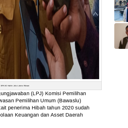
a BPKAD Haltim Joko Loleno Ridwan
gungjawaban
(LPJ) Komisi Pemilihan
wasan
Pemilihan Umum (Bawaslu)
ait penerima Hibah tahun
2020 sudah
olaan Keuangan dan Asset Daerah