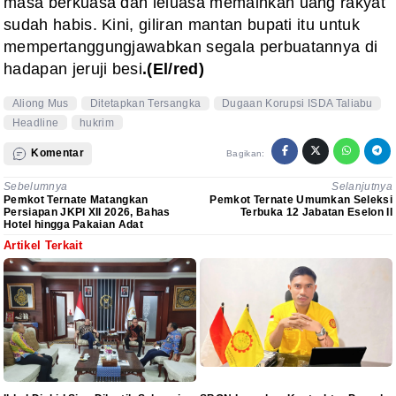
masa berkuasa dan leluasa memainkan uang rakyat
sudah habis. Kini, giliran mantan bupati itu untuk
mempertanggungjawabkan segala perbuatannya di
hadapan jeruji besi
.(El/red)
Aliong Mus
Ditetapkan Tersangka
Dugaan Korupsi ISDA Taliabu
Headline
hukrim
Komentar
Bagikan:
Sebelumnya
Selanjutnya
Pemkot Ternate Matangkan
Pemkot Ternate Umumkan Seleksi
Persiapan JKPI XII 2026, Bahas
Terbuka 12 Jabatan Eselon II
Hotel hingga Pakaian Adat
Artikel Terkait