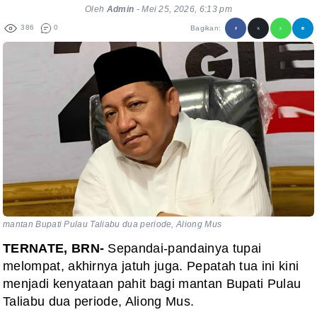
Oleh
Admin
-
Mei 25, 2026, 6:13 pm
386
0
Bagikan:
mantan Bupati Pulau Taliabu dua periode, Aliong Mus
TERNATE, BRN-
Sepandai-pandainya tupai
melompat, akhirnya jatuh juga. Pepatah tua ini kini
menjadi kenyataan pahit bagi mantan Bupati Pulau
Taliabu dua periode, Aliong Mus.