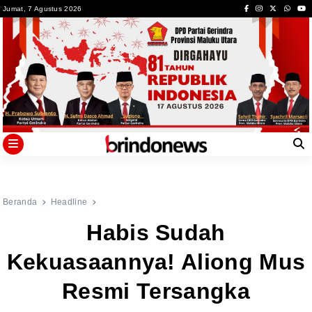
Skip
Jumat, 7 Agustus 2026
to
content
Beranda
Headline
Habis Sudah
Kekuasaannya! Aliong Mus
Resmi Tersangka