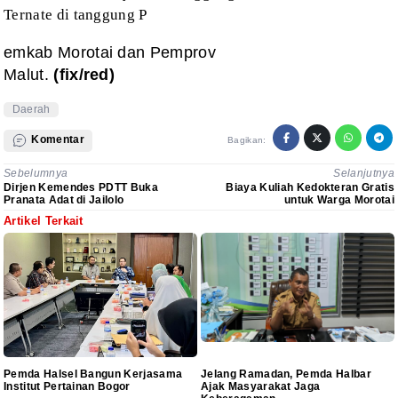
Ternate di tanggung P
emkab Morotai dan Pemprov
Malut.
(fix/red)
Daerah
Komentar
Bagikan:
Sebelumnya
Selanjutnya
Dirjen Kemendes PDTT Buka
Biaya Kuliah Kedokteran Gratis
Pranata Adat di Jailolo
untuk Warga Morotai
Artikel Terkait
Pemda Halsel Bangun Kerjasama
Jelang Ramadan, Pemda Halbar
Institut Pertainan Bogor
Ajak Masyarakat Jaga