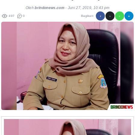
Oleh
brindonews.com
-
Juni 27, 2019, 10:43 pm
497
0
Bagikan: