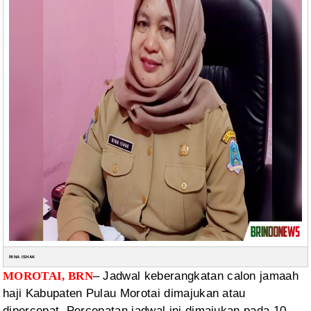
RINA ISHAK
– Jadwal
keberangkatan calon jamaah
MOROTAI, BRN
haji Kabupaten Pulau Morotai dimajukan atau
dipercepat. Percepatan jadwal ini dimajukan pada 10