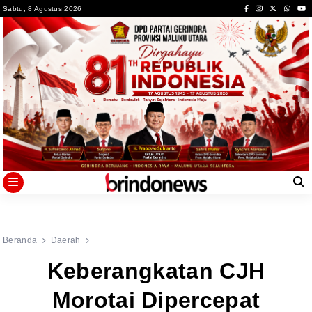
Skip
Sabtu, 8 Agustus 2026
to
content
Beranda
Daerah
Keberangkatan CJH
Morotai Dipercepat