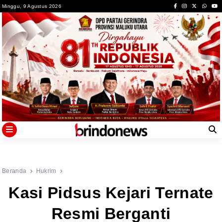
Skip
Minggu, 9 Agustus 2026
to
content
Beranda
Hukrim
Kasi Pidsus Kejari Ternate
Resmi Berganti