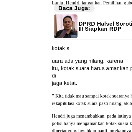
Lanjut Hendri, jangankan
Pemilihan gube
Baca Juga:
DPRD Halsel Soroti
III Siapkan RDP
kotak s
uara ada yang hilang, karena
itu, kotak suara harus amankan 
di
jaga ketat.
” Kita tidak mau
sampai kotak suaranya 
rekapitulasi
kotak suara pasti hilang, ak
Hendri juga menambahkan,
pada intinya 
polisi hanya mengamankan
kotak suara 
dipertangungjawabkan nanti,
ungkapny