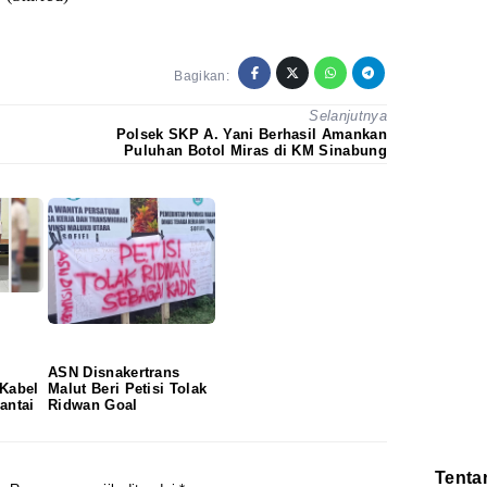
Bagikan:
Selanjutnya
Polsek SKP A. Yani Berhasil Amankan
Puluhan Botol Miras di KM Sinabung
ASN Disnakertrans
 Kabel
Malut Beri Petisi Tolak
antai
Ridwan Goal
Tenta