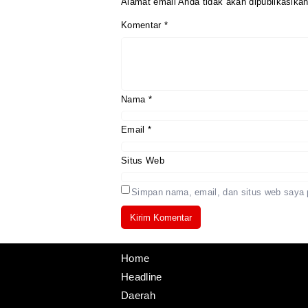
Alamat email Anda tidak akan dipublikasikan
Komentar
*
Nama
*
Email
*
Situs Web
Simpan nama, email, dan situs web saya 
Home
Headline
Daerah