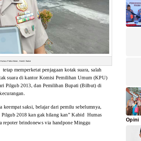
 Humas Polda Malut, Hendri Badar
a
tetap memperketat penjagaan kotak suara, salah
ak suara di kantor Komisi Pemilihan Umum
(KPU)
ari Pilgub 2013, dan Pemilihan
Bupati (Bilbut) di
 kecurangan.
 keempat saksi, belajar dari pemilu sebelumnya,
ini Pilgub 2018 kan gak hilang kan” Kabid
Humas
Opini
a
repoter brindonews via handpone Minggu