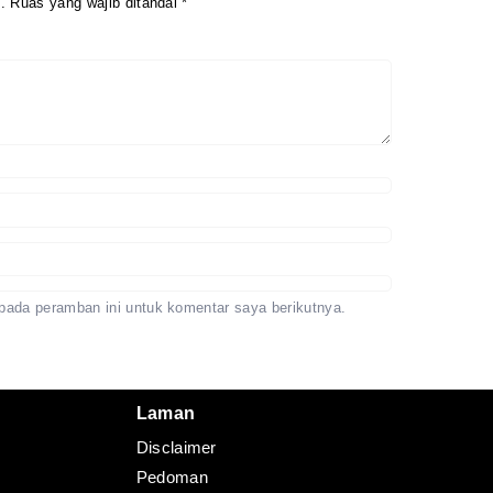
.
Ruas yang wajib ditandai
*
Redaksi
Pedoman
Disclaimer
pada peramban ini untuk komentar saya berikutnya.
Laman
Disclaimer
Pedoman