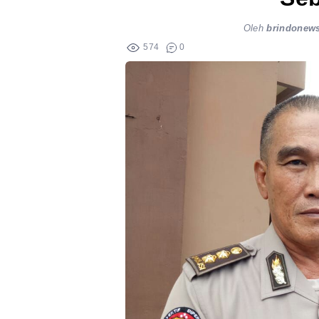
Oleh
brindonew
574
0