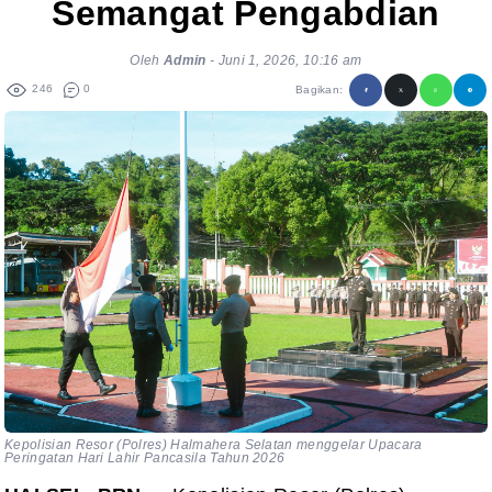
Semangat Pengabdian
Oleh
Admin
-
Juni 1, 2026, 10:16 am
246
0
Bagikan:
Kepolisian Resor (Polres) Halmahera Selatan menggelar Upacara
Peringatan Hari Lahir Pancasila Tahun 2026