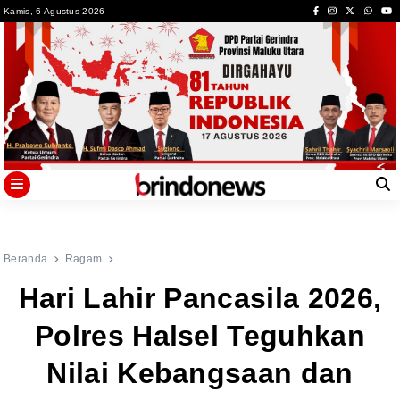
Skip
Kamis, 6 Agustus 2026
to
content
Beranda
Ragam
Hari Lahir Pancasila 2026,
Polres Halsel Teguhkan
Nilai Kebangsaan dan