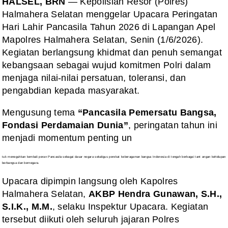
HALSEL, BRN
— Kepolisian Resor (Polres)
Halmahera Selatan menggelar Upacara Peringatan
Hari Lahir Pancasila Tahun 2026 di Lapangan Apel
Mapolres Halmahera Selatan, Senin (1/6/2026).
Kegiatan berlangsung khidmat dan penuh semangat
kebangsaan sebagai wujud komitmen Polri dalam
menjaga nilai-nilai persatuan, toleransi, dan
pengabdian kepada masyarakat.
Mengusung tema
“Pancasila Pemersatu Bangsa,
Fondasi Perdamaian Dunia”
, peringatan tahun ini
menjadi momentum penting un
tuk meneguhkan kembali peran Pancasila sebagai dasar negara sekaligus perekat keberagaman bangsa Indonesia di tengah berbagai tant
angan kehidupan
berbangsa dan bernegara.
Upacara dipimpin langsung oleh Kapolres
Halmahera Selatan,
AKBP Hendra Gunawan, S.H.,
S.I.K., M.M.
, selaku Inspektur Upacara. Kegiatan
tersebut diikuti oleh seluruh jajaran Polres