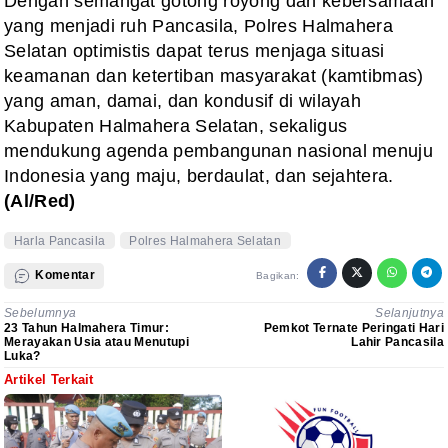
Dengan semangat gotong royong dan kebersamaan
yang menjadi ruh Pancasila, Polres Halmahera
Selatan optimistis dapat terus menjaga situasi
keamanan dan ketertiban masyarakat (kamtibmas)
yang aman, damai, dan kondusif di wilayah
Kabupaten Halmahera Selatan, sekaligus
mendukung agenda pembangunan nasional menuju
Indonesia yang maju, berdaulat, dan sejahtera.
(Al/Red)
Harla Pancasila
Polres Halmahera Selatan
Komentar
Bagikan:
Sebelumnya
Selanjutnya
23 Tahun Halmahera Timur:
Pemkot Ternate Peringati Hari
Merayakan Usia atau Menutupi
Lahir Pancasila
Luka?
Artikel Terkait