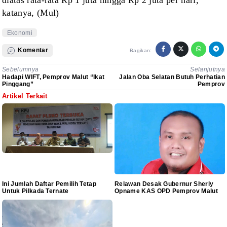
diatas rata-rata Rp 1 juta
hingga Rp 2 juta per hari,
katanya, (Mul)
Ekonomi
Komentar
Bagikan:
Sebelumnya
Selanjutnya
Hadapi WIFT, Pemprov Malut “Ikat
Jalan Oba Selatan Butuh Perhatian
Pinggang”
Pemprov
Artikel Terkait
Ini Jumlah Daftar Pemilih Tetap
Relawan Desak Gubernur Sherly
Untuk Pilkada Ternate
Opname KAS OPD Pemprov Malut