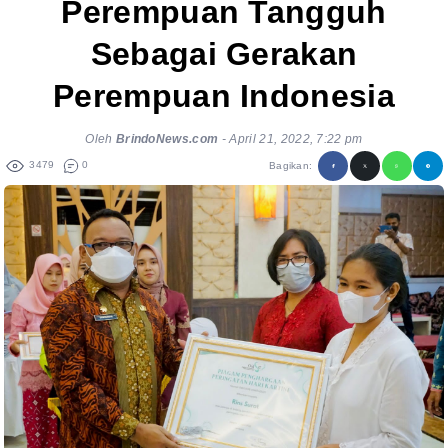
Perempuan Tangguh
Sebagai Gerakan
Perempuan Indonesia
Oleh
BrindoNews.com
-
April 21, 2022, 7:22 pm
3479
0
Bagikan: