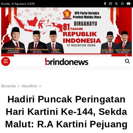
Skip
Kamis, 6 Agustus 2026
to
content
Beranda
Headline
Hadiri Puncak Peringatan
Hari Kartini Ke-144, Sekda
Malut: R.A Kartini Pejuang