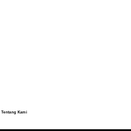
Tentang Kami
Redaksi
Pedoman
Disclaimer