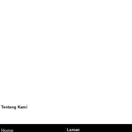
Tentang Kami
Redaksi
Pedoman
Disclaimer
Laman
Home