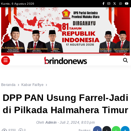
Skip
Kamis, 6 Agustus 2026
to
content
Beranda
Kabar Faifiye
DPP PAN Usung Farrel-Jadi
di Pilkada Halmahera Timur
Oleh
Admin
-
Juli 2, 2024, 8:03 pm
6550
0
Bagikan: