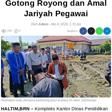
Gotong Royong dan Amal
Jariyah Pegawai
Oleh
Admin
-
Mei 4, 2026, 1:15 pm
293
0
Bagikan:
Peletakan batu pertama pembangunan musala Al-Jami. (Istimewa)
HALTIM,BRN –
Kompleks Kantor Dinas Pendidikan