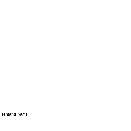
Tentang Kami
Redaksi
Pedoman
Disclaimer