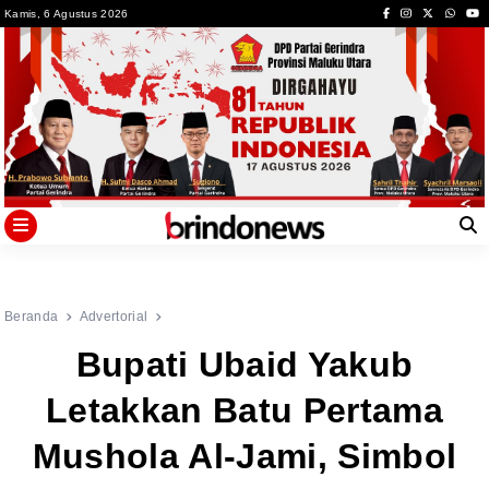
Skip
Kamis, 6 Agustus 2026
to
content
Beranda
Advertorial
Bupati Ubaid Yakub
Letakkan Batu Pertama
Mushola Al-Jami, Simbol