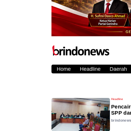
Home
Headline
Daerah
Headline
Pencai
SPP dar
brindonew