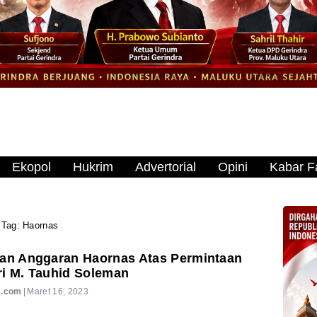
Ekopol
Hukrim
Advertorial
Opini
Kabar Fa
Tag:
Haornas
ran Anggaran Haornas Atas Permintaan
i M. Tauhid Soleman
s.com
|
Maret 16, 2023