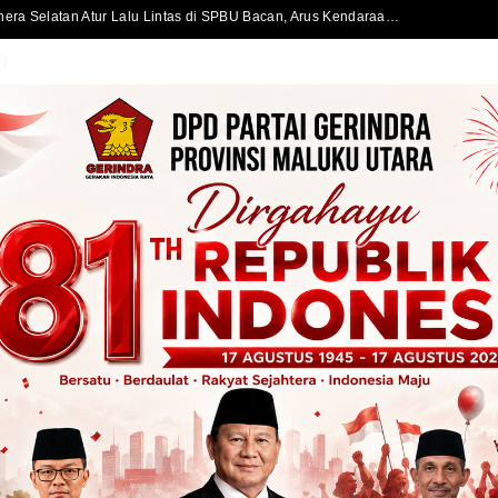
Satlantas Polres Halmahera Selatan Atur Lalu Lintas di SPBU Bacan, Arus Kendaraan Tetap Lancar