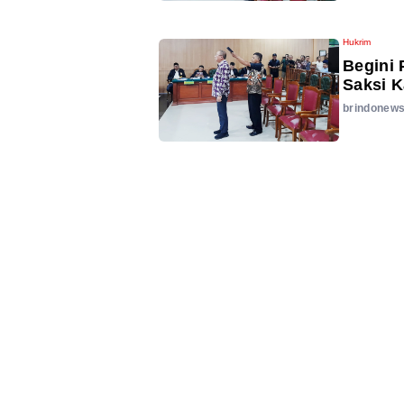
Hukrim
Begini 
Saksi 
brindonew