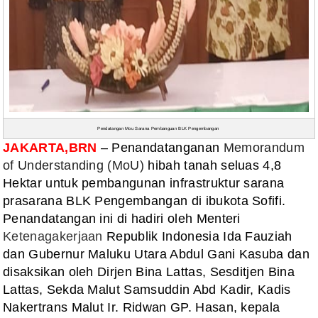
Pendatangan Mou Sarana Pembanguan BLK Pengembangan
JAKARTA,BRN
– Penandatanganan
Memorandum
of
Understanding
(MoU)
hibah tanah seluas 4,8
Hektar untuk
pembangunan infrastruktur sarana
prasarana BLK Pengembangan di ibukota Sofifi.
Penandatangan
ini di hadiri oleh Menteri
Ketenagakerjaan
Republik
Indonesia Ida Fauziah
dan Gubernur Maluku Utara Abdul Gani Kasuba dan
disaksikan oleh
Dirjen Bina Lattas,
Sesditjen Bina
Lattas, Sekda Malut Samsuddin Abd Kadir, Kadis
Nakertrans Malut Ir.
Ridwan GP. Hasan, kepala