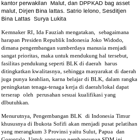
kantor perwakilan
Malut, dan DPPKAD bag asset
malut, Dirjen Bina lattas. Satrio lelono, Sesditjen
Bina Lattas
Surya Lukita
Kemnaker RI, Ida
Fauziah mengatakan,
sebagaimana
harapan Presiden
Republik Indonesia Joko Widodo,
dimana pengembangan sumberdaya manusia menjadi
sangat prioritas, maka untuk mendukung hal tersebut,
fasilitas pendukung
seperti BLK di daerah
harus
ditingkatkan
kwalitasnya, sehingga masyarakat di daerah
juga punya keahlian, karna belajar
di BLK, dalam rangka
peningkatan tenaga-tenaga kerja di daerah/lokal dapat
terserap
oleh
perusahan sesuai kualifikasi yang
dIbutuhkan.
Menurutnya, Pengembangan
BLK
di Indonesia Timur
khususnya di Ibukota
Sofifi akan menjadi pusat pelatihan
yang merangkum 3 Provinsi yaitu Sulut, Papua
dan
Gorontalo. Untuk anggaran
pembangunan SDM ini