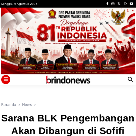
Skip
Minggu, 9 Agustus 2026
to
content
Beranda
News
Sarana BLK Pengembangan
Akan Dibangun di Sofifi