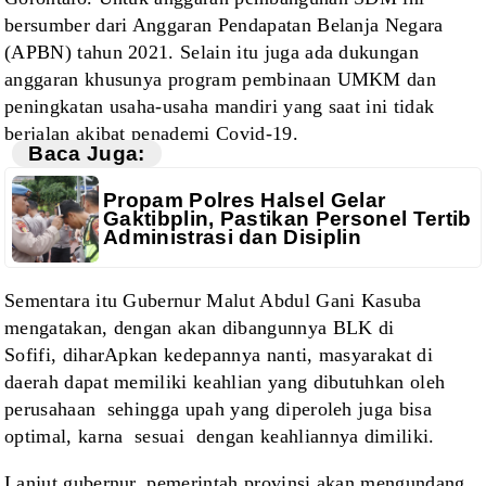
bersumber dari Anggaran Pendapatan Belanja Negara
(APBN)
tahun 2021. Selain itu juga ada dukungan
anggaran khusunya program pembinaan
UMKM dan
peningkatan usaha-usaha mandiri yang saat ini tidak
berjalan akibat
penademi Covid-19.
Baca Juga:
Propam Polres Halsel Gelar
Gaktibplin, Pastikan Personel Tertib
Administrasi dan Disiplin
Sementara itu
Gubernur Malut Abdul Gani Kasuba
mengatakan, dengan akan dibangunnya BLK di
Sofifi,
diharApkan kedepannya nanti, masyarakat di
daerah dapat memiliki keahlian yang dibutuhkan oleh
perusahaan
sehingga upah yang diperoleh juga bisa
optimal, karna
sesuai
dengan keahliannya dimiliki.
Lanjut gubernur, pemerintah
provinsi akan mengundang