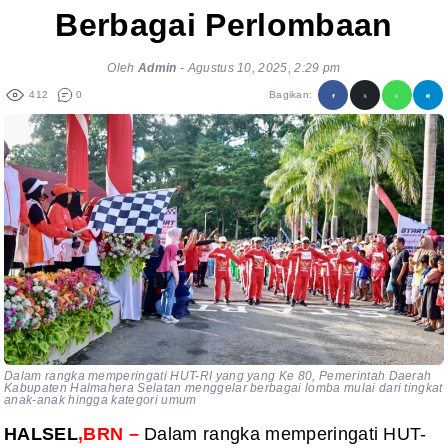
Berbagai Perlombaan
Oleh
Admin
-
Agustus 10, 2025, 2:29 pm
412
0
Bagikan:
Dalam rangka memperingati HUT-RI yang yang Ke 80, Pemerintah Daerah
Kabupaten Halmahera Selatan menggelar berbagai lomba mulai dari tingkat
anak-anak hingga kategori umum
HALSEL
,BRN –
Dalam rangka memperingati HUT-