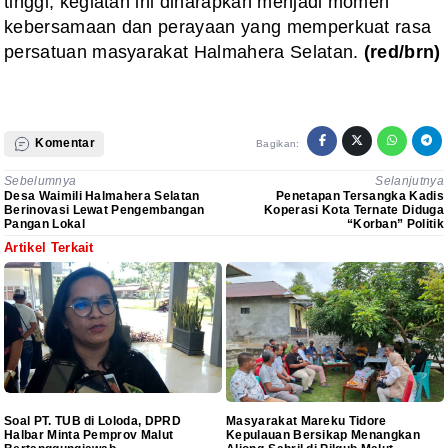
tinggi, kegiatan ini diharapkan menjadi momen
kebersamaan dan perayaan yang memperkuat rasa
persatuan masyarakat Halmahera Selatan.
(red/brn)
Komentar
Bagikan:
Sebelumnya
Selanjutnya
Desa Waimili Halmahera Selatan
Penetapan Tersangka Kadis
Berinovasi Lewat Pengembangan
Koperasi Kota Ternate Diduga
Pangan Lokal
“Korban” Politik
Artikel Terkait
Soal PT. TUB di Loloda, DPRD
Masyarakat Mareku Tidore
Halbar Minta Pemprov Malut
Kepulauan Bersikap Menangkan