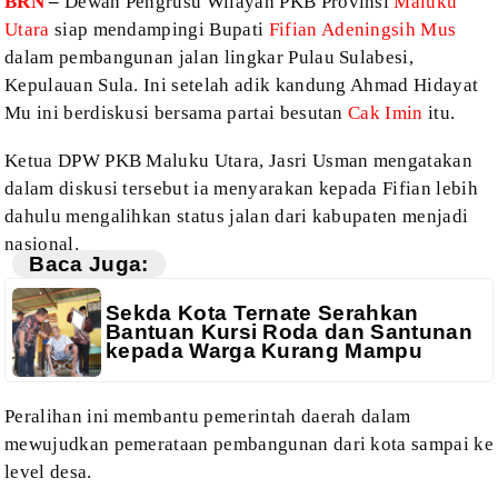
BRN
–
Dewan Pengrusu Wilayah PKB Provinsi
Maluku
Utara
siap mendampingi Bupati
Fifian Adeningsih Mus
dalam pembangunan
jalan lingkar Pulau Sulabesi,
Kepulauan Sula. Ini setelah adik kandung Ahmad
Hidayat
Mu ini berdiskusi bersama partai besutan
Cak Imin
itu.
Ketua DPW PKB Maluku Utara, Jasri Usman
mengatakan
dalam diskusi tersebut ia menyarakan kepada Fifian lebih
dahulu
mengalihkan status jalan dari kabupaten menjadi
nasional.
Baca Juga:
Sekda Kota Ternate Serahkan
Bantuan Kursi Roda dan Santunan
kepada Warga Kurang Mampu
Peralihan ini membantu pemerintah daerah
dalam
mewujudkan pemerataan pembangunan dari kota sampai ke
level desa.