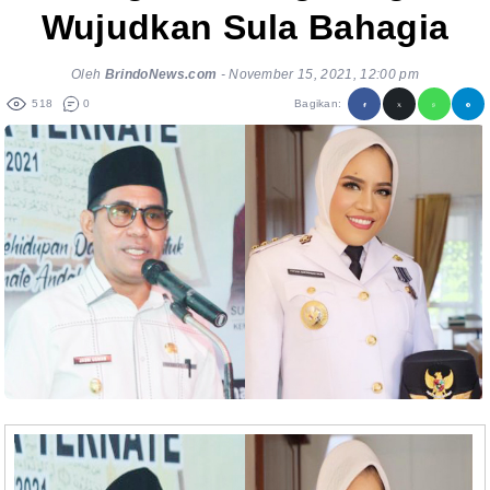
Wujudkan Sula Bahagia
Oleh
BrindoNews.com
-
November 15, 2021, 12:00 pm
518
0
Bagikan: