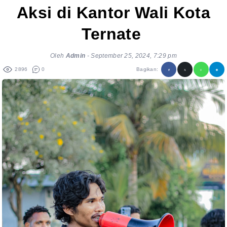
Aksi di Kantor Wali Kota
Ternate
Oleh
Admin
-
September 25, 2024, 7:29 pm
2896
0
Bagikan: