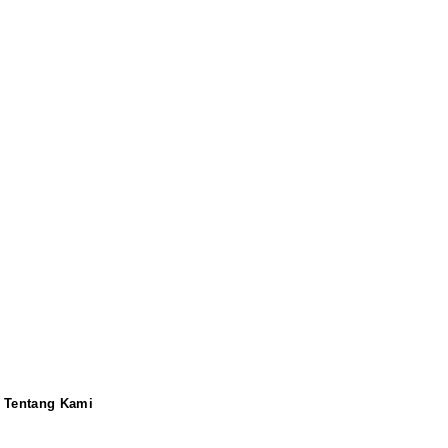
Tentang Kami
Redaksi
Pedoman
Disclaimer