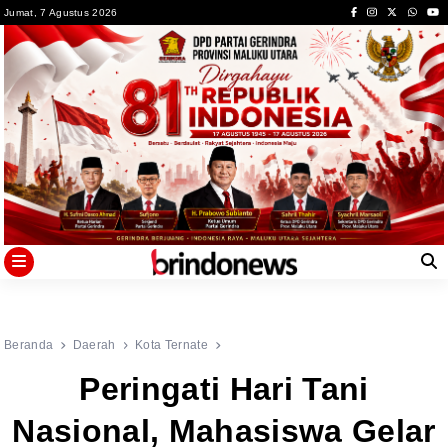
Skip
Jumat, 7 Agustus 2026
to
content
Beranda
Daerah
Kota Ternate
Peringati Hari Tani
Nasional, Mahasiswa Gelar