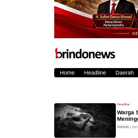
Home
Headline
Daerah
Headline
Warga S
Mening
Admin
|
Jun