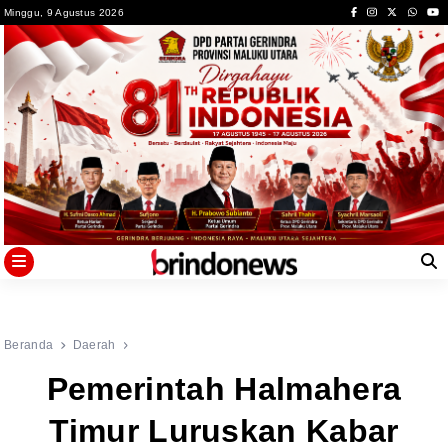
Skip
Minggu, 9 Agustus 2026
to
content
Beranda
Daerah
Pemerintah Halmahera
Timur Luruskan Kabar