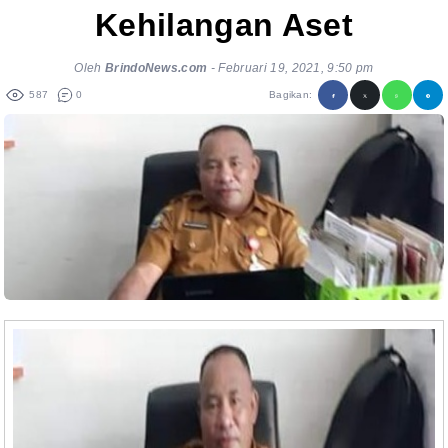
Kehilangan Aset
Oleh
BrindoNews.com
-
Februari 19, 2021, 9:50 pm
587
0
Bagikan: