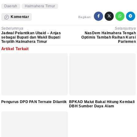
Daerah
Halmahera Timur
Komentar
Bagikan:
Sebelumnya
Selanjutnya
Jadwal Pelantikan Ubaid – Anjas
NasDem Halmahera Tengah
sebagai Bupati dan Wakil Bupati
Optimis Tambah Raihan Kursi
Terpilih Halmahera Timur
Parlemen
Artikel Terkait
Pengurus DPD PAN Ternate Dilantik
BPKAD Malut Bakal Hitung Kembali
DBH Sumber Daya Alam