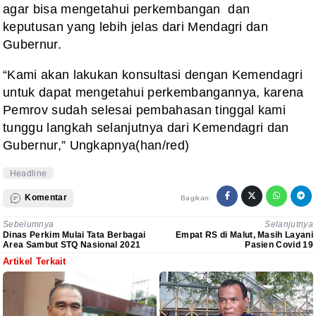
agar bisa mengetahui perkembangan dan
keputusan yang lebih jelas dari Mendagri dan
Gubernur.
“Kami akan lakukan konsultasi dengan Kemendagri
untuk dapat mengetahui perkembangannya, karena
Pemrov sudah selesai pembahasan tinggal kami
tunggu langkah selanjutnya dari Kemendagri dan
Gubernur,” Ungkapnya(han/red)
Headline
Komentar
Bagikan:
Sebelumnya
Selanjutnya
Dinas Perkim Mulai Tata Berbagai
Empat RS di Malut, Masih Layani
Area Sambut STQ Nasional 2021
Pasien Covid 19
Artikel Terkait