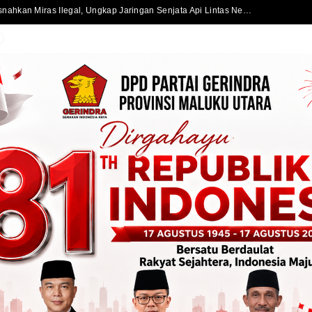
Satlantas Polres Halmahera Selatan Atur Lalu Lintas di SPBU Bacan, Arus Kendaraan Tetap Lancar