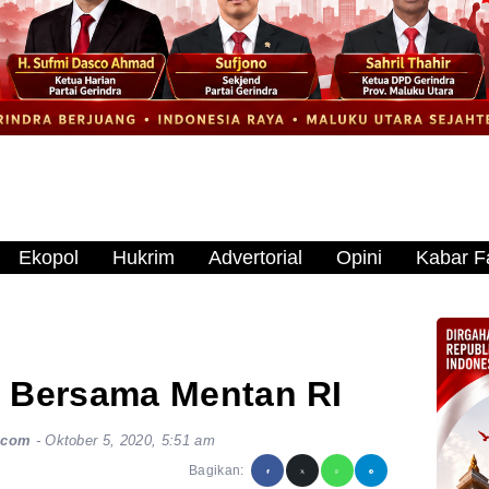
Ekopol
Hukrim
Advertorial
Opini
Kabar Fa
 Bersama Mentan RI
.com
-
Oktober 5, 2020, 5:51 am
Bagikan: