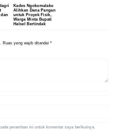
dagri
Kades Ngokomalako
Redaksi
Pedoman
t
Alihkan Dana Pangan
Disclaimer
 dan
untuk Proyek Fisik,
Warga Minta Bupati
Halsel Bertindak
.
Ruas yang wajib ditandai
*
pada peramban ini untuk komentar saya berikutnya.