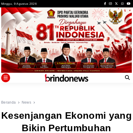
Skip
Minggu, 9 Agustus 2026
to
content
Beranda
News
Kesenjangan Ekonomi yang
Bikin Pertumbuhan