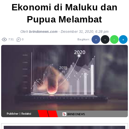
Ekonomi di Maluku dan
Pupua Melambat
Oleh
brindonews.com
-
Desember 31, 2020, 6:28 pm
731
0
Bagikan: