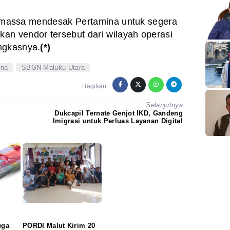
hi, massa mendesak Pertamina untuk segera
an vendor tersebut dari wilayah operasi
ngkasnya.
(*)
ina
SBGN Maluku Utara
Bagikan:
Selanjutnya
Dukcapil Ternate Genjot IKD, Gandeng
Imigrasi untuk Perluas Layanan Digital
uga
PORDI Malut Kirim 20