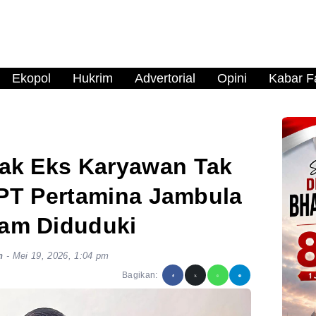
Ekopol
Hukrim
Advertorial
Opini
Kabar Fa
ak Eks Karyawan Tak
 PT Pertamina Jambula
am Diduduki
n
-
Mei 19, 2026, 1:04 pm
Bagikan: