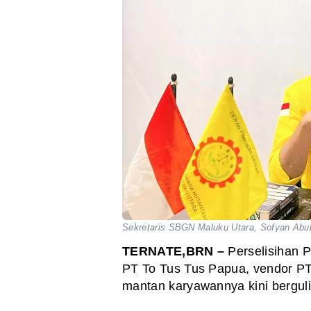
Sekretaris SBGN Maluku Utara, Sofyan Abu
TERNATE,BRN –
Perselisihan 
PT To Tus Tus Papua, vendor PT
mantan karyawannya kini bergul