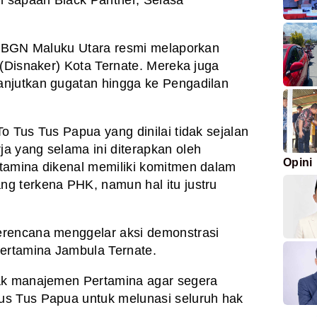
n sapaan Black Panther, Selasa
, SBGN Maluku Utara resmi melaporkan
 (Disnaker) Kota Ternate. Mereka juga
njutkan gugatan hingga ke Pengadilan
o Tus Tus Papua yang dinilai tidak sejalan
a yang selama ini diterapkan oleh
Opini
tamina dikenal memiliki komitmen dalam
g terkena PHK, namun hal itu justru
erencana menggelar aksi demonstrasi
Pertamina Jambula Ternate.
ak manajemen Pertamina agar segera
s Tus Papua untuk melunasi seluruh hak