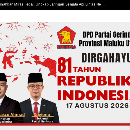
Polda Maluku Utara Musnahkan Miras Ilegal, Ungkap Jaringan Senjata Api Lintas Negara