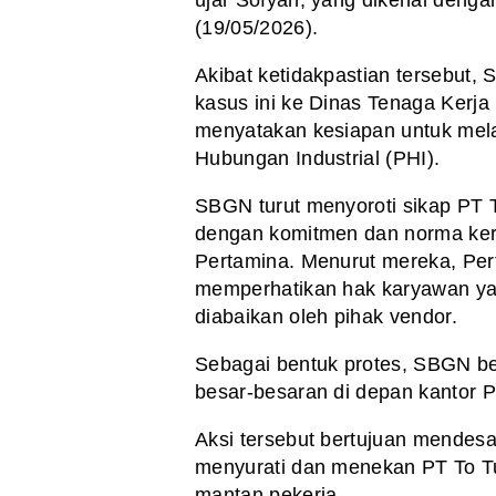
ujar Sofyan, yang dikenal denga
(19/05/2026).
Akibat ketidakpastian tersebut
kasus ini ke Dinas Tenaga Kerja
menyatakan kesiapan untuk mela
Hubungan Industrial (PHI).
SBGN turut menyoroti sikap PT T
dengan komitmen dan norma kerj
Pertamina. Menurut mereka, Per
memperhatikan hak karyawan yan
diabaikan oleh pihak vendor.
Sebagai bentuk protes, SBGN b
besar-besaran di depan kantor 
Aksi tersebut bertujuan mendes
menyurati dan menekan PT To Tu
mantan pekerja.