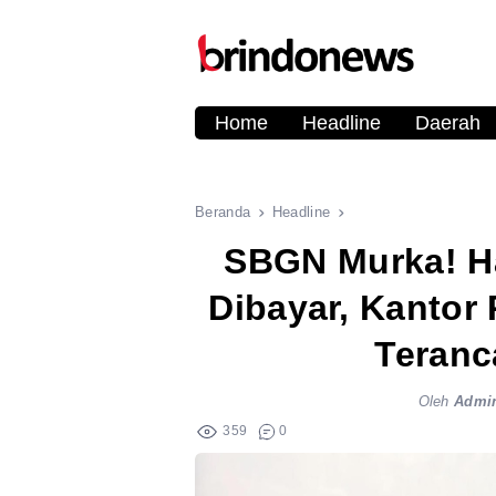
Home
Headline
Daerah
Beranda
Headline
SBGN Murka! H
Dibayar, Kantor
Teranc
Oleh
Admi
359
0