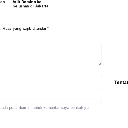
ven
Atlit Domino ke
Kejurnas di Jakarta
.
Ruas yang wajib ditandai
*
Tenta
Redaksi
Pedoman
Disclaimer
pada peramban ini untuk komentar saya berikutnya.