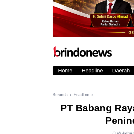
Home
Headline
Daerah
Beranda
Headline
PT Babang Raya
Penin
Oleh
Admi