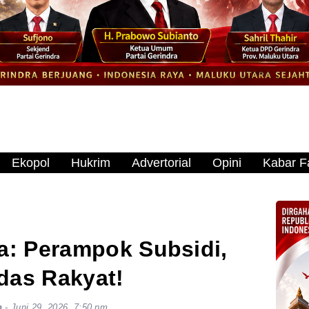
Ekopol
Hukrim
Advertorial
Opini
Kabar Fa
: Perampok Subsidi,
das Rakyat!
n
-
Juni 29, 2026, 7:50 pm