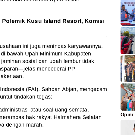
 Polemik Kusu Island Resort, Komisi
rusahaan ini juga menindas karyawannya.
auh di bawah Upah Minimum Kabupaten
jaminan sosial dan upah lembur tidak
ansparan—jelas mencederai PP
akerjaan.
s Indonesia (FAI), Sahdan Abjan, mengecam
untut tindakan tegas:
administrasi atau soal uang semata,
Opini
g merampas hak rakyat Halmahera Selatan
nya dengan marah.