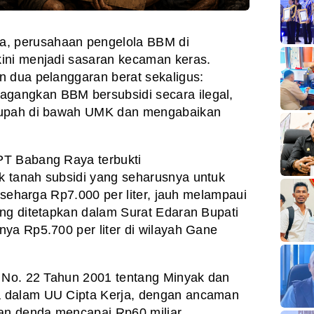
, perusahaan pengelola BBM di
ini menjadi sasaran kecaman keras.
n dua pelanggaran berat sekaligus:
angkan BBM bersubsidi secara ilegal,
 upah di bawah UMK dan mengabaikan
PT Babang Raya terbukti
 tanah subsidi yang seharusnya untuk
l seharga Rp7.000 per liter, jauh melampaui
ng ditetapkan dalam Surat Edaran Bupati
ya Rp5.700 per liter di wilayah Gane
U No. 22 Tahun 2001 tentang Minyak dan
 dalam UU Cipta Kerja, dengan ancaman
dan denda mencapai Rp60 miliar.