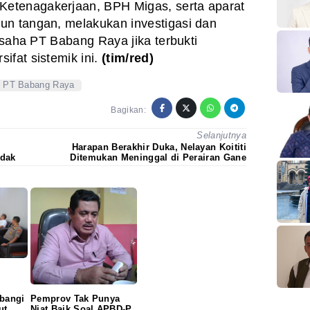
etenagakerjaan, BPH Migas, serta aparat
un tangan, melakukan investigasi dan
 usaha PT Babang Raya jika terbukti
fat sistemik ini.
(tim/red)
PT Babang Raya
Bagikan:
Selanjutnya
I
Harapan Berakhir Duka, Nelayan Koititi
ndak
Ditemukan Meninggal di Perairan Gane
mbangi
Pemprov Tak Punya
ut
Niat Baik Soal APBD-P