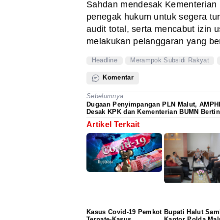
Sahdan mendesak Kementerian K
penegak hukum untuk segera tur
audit total, serta mencabut izin
melakukan pelanggaran yang bersi
Headline
Merampok Subsidi Rakyat
Komentar
Sebelumnya
Dugaan Penyimpangan PLN Malut, AMPH
Desak KPK dan Kementerian BUMN Berti
Artikel Terkait
Kasus Covid-19 Pemkot
Bupati Halut Sa
Ternate-Kasus
Kantor Polda Mal