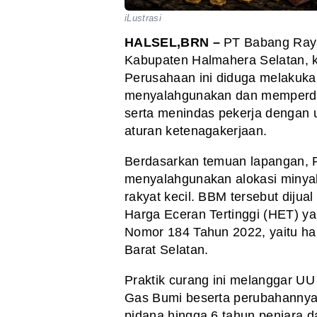
iLustrasi
HALSEL,BRN –
PT Babang Raya
Kabupaten Halmahera Selatan, k
Perusahaan ini diduga melakuka
menyalahgunakan dan memperdag
serta menindas pekerja dengan
aturan ketenagakerjaan.
Berdasarkan temuan lapangan, 
menyalahgunakan alokasi minyak
rakyat kecil. BBM tersebut dijua
Harga Eceran Tertinggi (HET) ya
Nomor 184 Tahun 2022, yaitu han
Barat Selatan.
Praktik curang ini melanggar U
Gas Bumi beserta perubahannya
pidana hingga 6 tahun penjara 