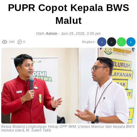
PUPR Copot Kepala BWS
Malut
Oleh
Admin
-
Juni 29, 2026, 3:05 pm
380
0
Bagikan:
Ketua Bidang Lingkungan Hidup DPP IMM, Usman Mansur dan kepala BWS
maluku utara, M. Saleh Talib