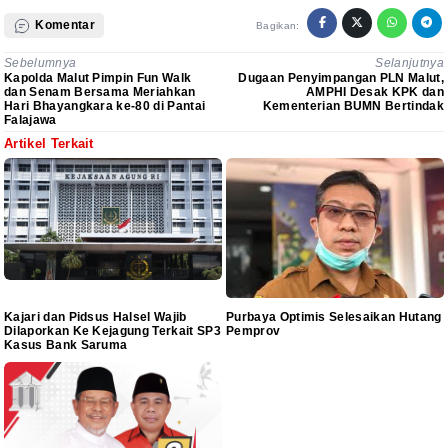
Komentar
Bagikan:
Sebelumnya
Selanjutnya
Kapolda Malut Pimpin Fun Walk
Dugaan Penyimpangan PLN Malut,
dan Senam Bersama Meriahkan
AMPHI Desak KPK dan
Hari Bhayangkara ke-80 di Pantai
Kementerian BUMN Bertindak
Falajawa
Artikel Terkait
Kajari dan Pidsus Halsel Wajib
Purbaya Optimis Selesaikan Hutang
Dilaporkan Ke Kejagung Terkait SP3
Pemprov
Kasus Bank Saruma