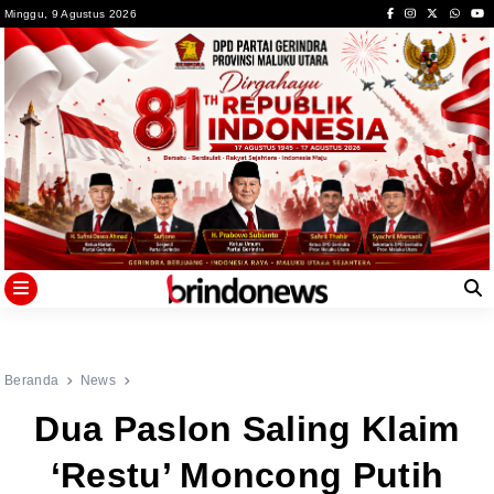
Skip
Minggu, 9 Agustus 2026
to
content
Beranda
News
Dua Paslon Saling Klaim
‘Restu’ Moncong Putih