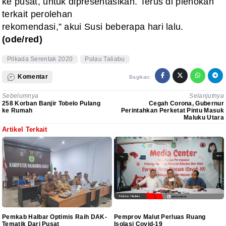
ke pusat, untuk dipresentasikan. Terus di plenokan
terkait perolehan
rekomendasi,” akui Susi beberapa hari lalu.
(ode/red)
Pilkada Serentak 2020
Pulau Taliabu
Komentar
Bagikan:
Sebelumnya
Selanjutnya
258 Korban Banjir Tobelo Pulang
Cegah Corona, Gubernur
ke Rumah
Perintahkan Perketat Pintu Masuk
Maluku Utara
Artikel Terkait
Pemkab Halbar Optimis Raih DAK-
Pemprov Malut Perluas Ruang
Tematik Dari Pusat
Isolasi Covid-19