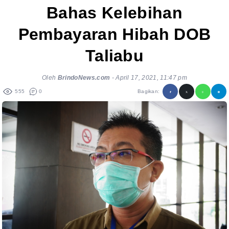
Bahas Kelebihan
Pembayaran Hibah DOB
Taliabu
Oleh
BrindoNews.com
-
April 17, 2021, 11:47 pm
555
0
Bagikan: