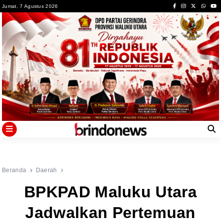
Skip
Jumat, 7 Agustus 2026
to
content
Beranda
Daerah
BPKPAD Maluku Utara
Jadwalkan Pertemuan