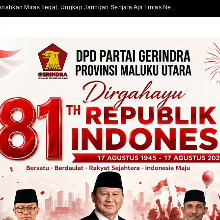
Satlantas Polres Halmahera Selatan Atur Lalu Lintas di SPBU Bacan, Arus Kendaraan Tetap Lancar