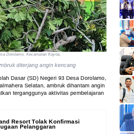
Desa Dorolamo, Kecamatan Kayoa,
bruk diterjang angin kencang
ah Dasar (SD) Negeri 93 Desa Dorolamo,
lmahera Selatan, ambruk dihantam angin
tkan terganggunya aktivitas pembelajaran
and Resort Tolak Konfirmasi
Dugaan Pelanggaran