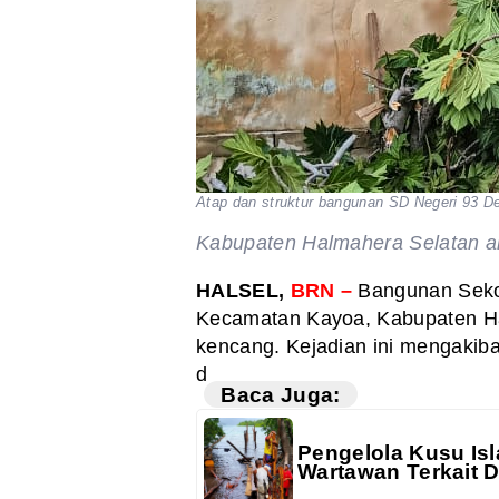
Atap dan struktur bangunan SD Negeri 93 
Kabupaten Halmahera Selatan am
HALSEL,
BRN –
Bangunan Sekol
Kecamatan Kayoa, Kabupaten Ha
kencang. Kejadian ini mengakiba
d
Baca Juga:
Pengelola Kusu Isl
Wartawan Terkait 