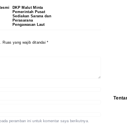
Resmi
DKP Malut Minta
K
Pemerintah Pusat
Sediakan Sarana dan
Perasarana
Pengawasan Laut
.
Ruas yang wajib ditandai
*
Tenta
Redaksi
Pedoman
Disclaimer
pada peramban ini untuk komentar saya berikutnya.