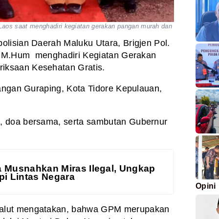
Laos saat menghadiri kegiatan gerakan pangan murah dan
olisian Daerah Maluku Utara, Brigjen Pol.
., M.Hum menghadiri Kegiatan Gerakan
ksaan Kesehatan Gratis.
pangan Guraping, Kota Tidore Kepulauan,
, doa bersama, serta sambutan Gubernur
a Musnahkan Miras Ilegal, Ungkap
pi Lintas Negara
Opini
alut mengatakan, bahwa GPM merupakan