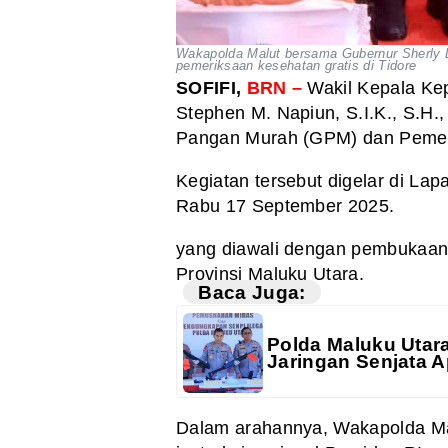
Wakapolda Malut bersama Gubernur Sherly 
pemeriksaan kesehatan gratis di Tidore
SOFIFI,
BRN –
Wakil Kepala Kep
Stephen M. Napiun, S.I.K., S.H
Pangan Murah (GPM) dan Pemeri
Kegiatan tersebut digelar di La
Rabu 17 September 2025.
yang diawali dengan pembukaan
Provinsi Maluku Utara.
Baca Juga:
Polda Maluku Utar
Jaringan Senjata A
Dalam arahannya, Wakapolda M