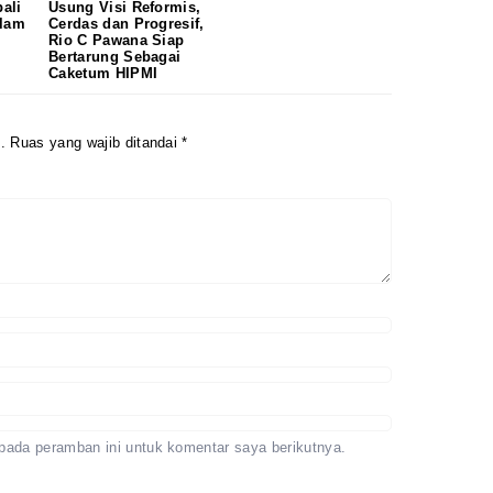
ali
Usung Visi Reformis,
Redaksi
alam
Cerdas dan Progresif,
Pedoman
Rio C Pawana Siap
Disclaimer
Bertarung Sebagai
Caketum HIPMI
.
Ruas yang wajib ditandai
*
pada peramban ini untuk komentar saya berikutnya.