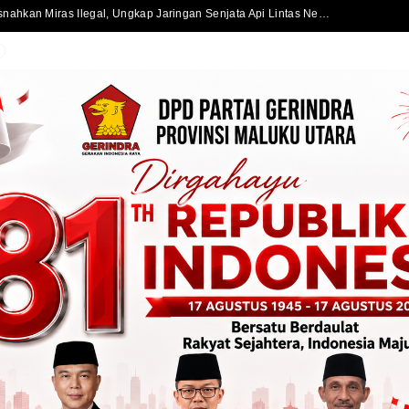
Satlantas Polres Halmahera Selatan Atur Lalu Lintas di SPBU Bacan, Arus Kendaraan Tetap Lancar