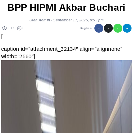
BPP HIPMI Akbar Buchari
Oleh
Admin
-
September 17, 2025, 9:53 pm
617
0
Bagikan:
[
caption id=”attachment_32134″ align=”alignnone”
width=”2560″]