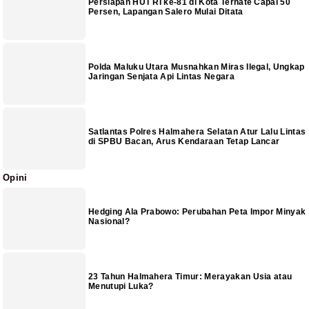
Persiapan HUT RI ke-81 di Kota Ternate Capai 50
Persen, Lapangan Salero Mulai Ditata
Polda Maluku Utara Musnahkan Miras Ilegal, Ungkap
Jaringan Senjata Api Lintas Negara
Satlantas Polres Halmahera Selatan Atur Lalu Lintas
di SPBU Bacan, Arus Kendaraan Tetap Lancar
Opini
Hedging Ala Prabowo: Perubahan Peta Impor Minyak
Nasional?
23 Tahun Halmahera Timur: Merayakan Usia atau
Menutupi Luka?