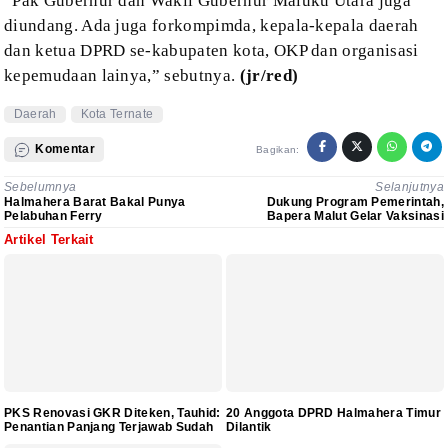
“Pak
Gubernur dan Wakil Gubernur Maluku Utara juga
diundang. Ada juga forkompimda, kepala-kepala
daerah
dan ketua DPRD se-kabupaten kota, OKP dan organisasi
kepemudaan lainya,”
sebutnya.
(jr/red)
Daerah
Kota Ternate
Komentar
Bagikan:
Sebelumnya
Selanjutnya
Halmahera Barat Bakal Punya
Dukung Program Pemerintah,
Pelabuhan Ferry
Bapera Malut Gelar Vaksinasi
Artikel Terkait
PKS Renovasi GKR Diteken, Tauhid:
20 Anggota DPRD Halmahera Timur
Penantian Panjang Terjawab Sudah
Dilantik