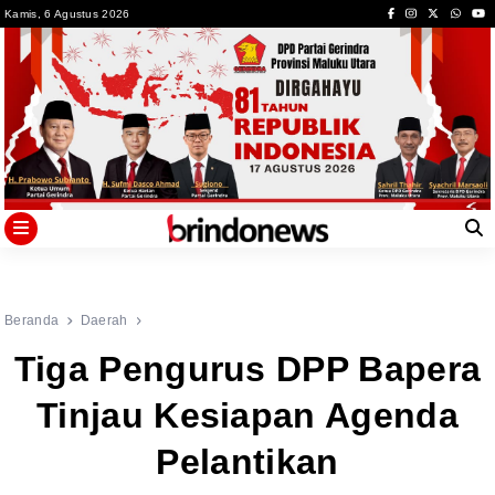
Skip
Kamis, 6 Agustus 2026
to
content
Beranda
Daerah
Tiga Pengurus DPP Bapera
Tinjau Kesiapan Agenda
Pelantikan