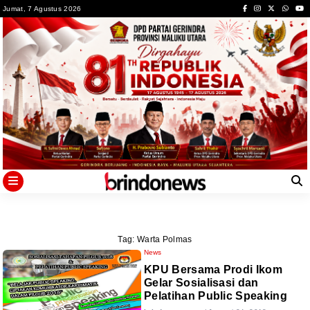
Skip
Jumat, 7 Agustus 2026
to
content
Tag:
Warta Polmas
News
KPU Bersama Prodi Ikom
Gelar Sosialisasi dan
Pelatihan Public Speaking