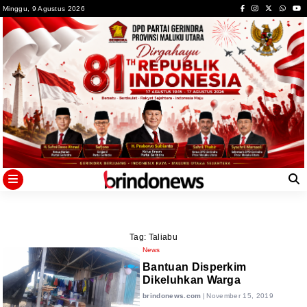
Skip
Minggu, 9 Agustus 2026
to
content
Tag:
Taliabu
News
Bantuan Disperkim
Dikeluhkan Warga
brindonews.com
|
November 15, 2019