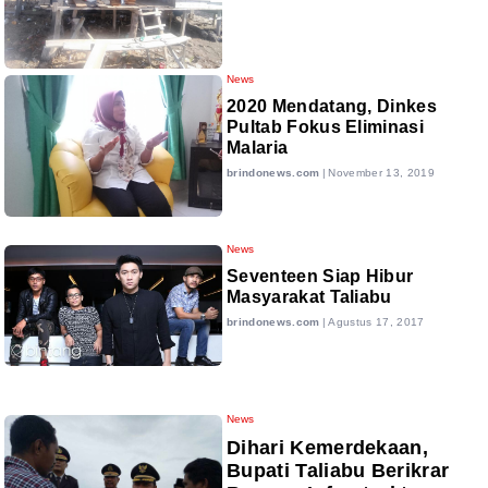
News
2020 Mendatang, Dinkes
Pultab Fokus Eliminasi
Malaria
brindonews.com
|
November 13, 2019
News
Seventeen Siap Hibur
Masyarakat Taliabu
brindonews.com
|
Agustus 17, 2017
News
Dihari Kemerdekaan,
Bupati Taliabu Berikrar