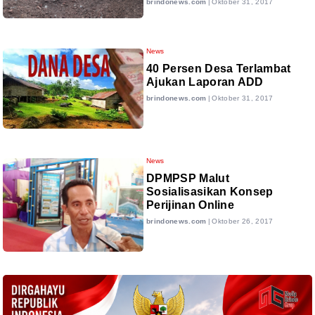
brindonews.com
|
Oktober 31, 2017
News
40 Persen Desa Terlambat
Ajukan Laporan ADD
brindonews.com
|
Oktober 31, 2017
News
DPMPSP Malut
Sosialisasikan Konsep
Perijinan Online
brindonews.com
|
Oktober 26, 2017