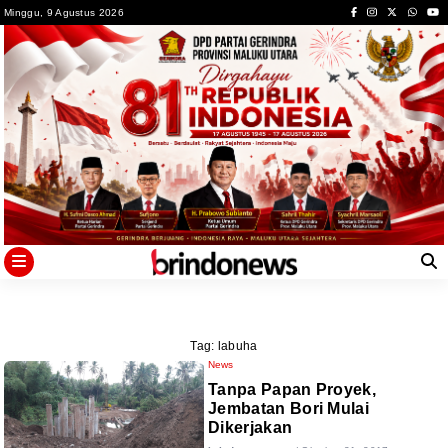
Skip
Minggu, 9 Agustus 2026
to
content
Tag:
labuha
News
Tanpa Papan Proyek,
Jembatan Bori Mulai
Dikerjakan