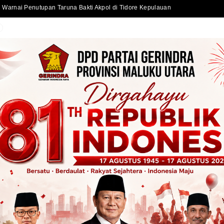
Warnai Penutupan Taruna Bakti Akpol di Tidore Kepulauan
Sekda Kota Ternate Serahkan Bantuan Kursi Roda dan Santunan kepada Warga Kurang Mampu