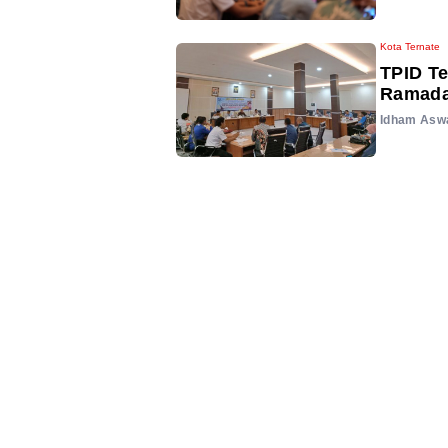
Kota Ternate
TPID Te
Ramada
Idham Asw