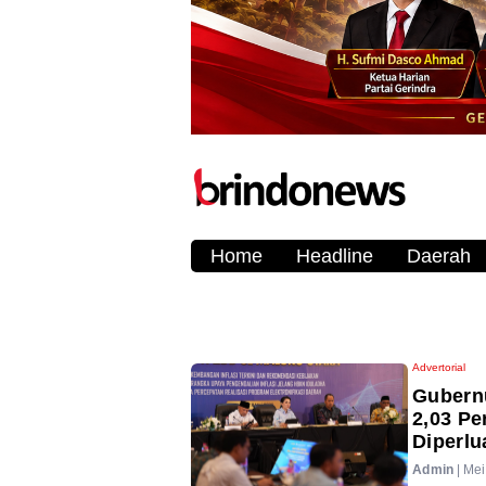
Home
Headline
Daerah
Advertorial
Gubernu
2,03 Pe
Diperlu
Admin
|
Mei