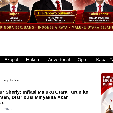
Ekopol
Hukrim
Advertorial
Opini
Kabar Fa
Tag:
Inflasi
r Sherly: Inflasi Maluku Utara Turun ke
rsen, Distribusi Minyakita Akan
as
 9, 2026