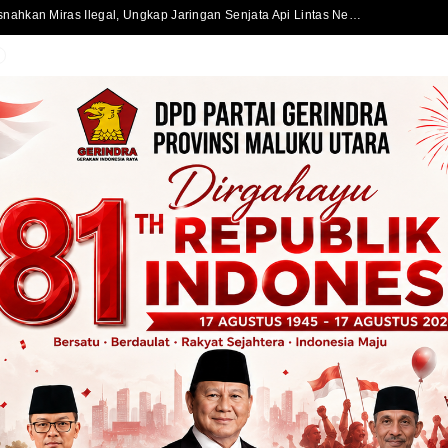
Satlantas Polres Halmahera Selatan Atur Lalu Lintas di SPBU Bacan, Arus Kendaraan Tetap Lancar