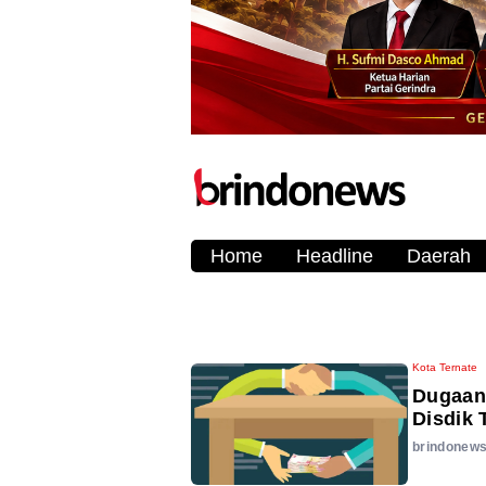
Home
Headline
Daerah
Kota Ternate
Dugaan 
Disdik 
brindonew