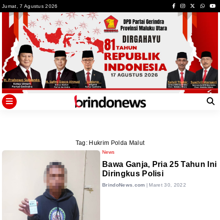
Skip
Jumat, 7 Agustus 2026
to
content
Tag:
Hukrim Polda Malut
News
Bawa Ganja, Pria 25 Tahun Ini
Diringkus Polisi
BrindoNews.com
|
Maret 30, 2022