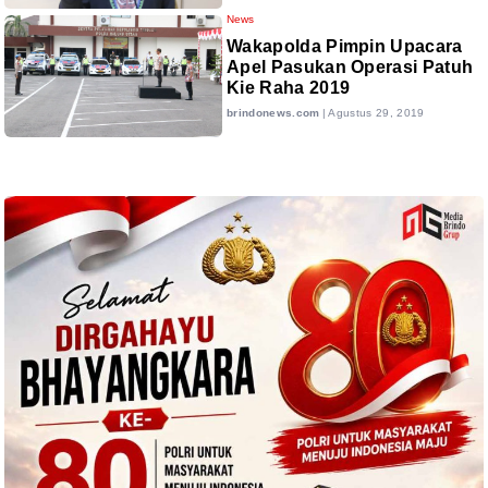
News
Wakapolda Pimpin Upacara
Apel Pasukan Operasi Patuh
Kie Raha 2019
brindonews.com
|
Agustus 29, 2019