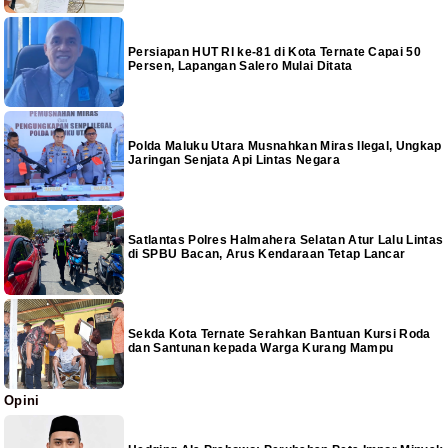
Persiapan HUT RI ke-81 di Kota Ternate Capai 50
Persen, Lapangan Salero Mulai Ditata
Polda Maluku Utara Musnahkan Miras Ilegal, Ungkap
Jaringan Senjata Api Lintas Negara
Satlantas Polres Halmahera Selatan Atur Lalu Lintas
di SPBU Bacan, Arus Kendaraan Tetap Lancar
Sekda Kota Ternate Serahkan Bantuan Kursi Roda
dan Santunan kepada Warga Kurang Mampu
Opini