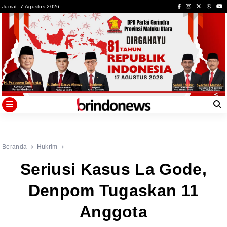
Skip
Jumat, 7 Agustus 2026
to
content
Beranda
Hukrim
Seriusi Kasus La Gode,
Denpom Tugaskan 11
Anggota