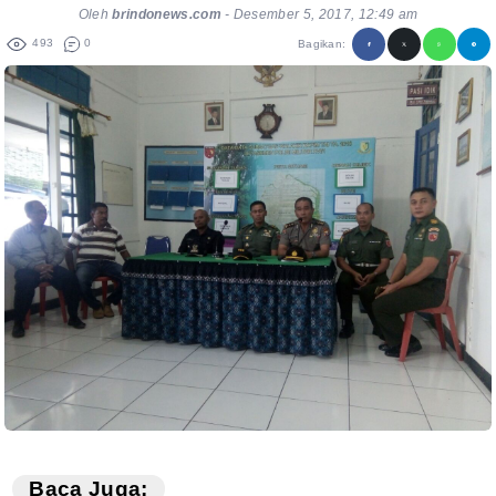
Oleh
brindonews.com
-
Desember 5, 2017, 12:49 am
493
0
Bagikan:
Baca Juga: