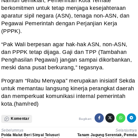
Namun demikian, Pemerintah Kota Ternate
berkomitmen untuk tetap menjaga kesejahteraan
aparatur sipil negara (ASN), tenaga non-ASN, dan
Pegawai Pemerintah dengan Perjanjian Kerja
(PPPK).
“Pak Wali berpesan agar hak-hak ASN, non-ASN,
dan PPPK tetap dijaga. Gaji dan TPP (Tambahan
Penghasilan Pegawai) jangan sampai dikorbankan,
meski dana pusat berkurang,” tegasnya.
Program “Rabu Menyapa” merupakan inisiatif Sekda
untuk memantau langsung kinerja perangkat daerah
dan memperkuat komunikasi internal pemerintah
kota.(ham/red)
Komentar
Bagikan:
Sebelumnya
Selanjutnya
Polda Malut Beri Sinyal Telusuri
‎Tanam Jagung Serentak, Pemda