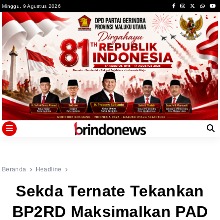
Skip
Minggu, 9 Agustus 2026
to
content
Beranda
Headline
Sekda Ternate Tekankan
BP2RD Maksimalkan PAD