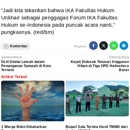
“Jadi kita tekankan bahwa IKA Fakultas Hukum
Unkhair sebagai penggagas Forum IKA Fakultas
Hukum se-Indonesia pada puncak acara nanti,”
pungkasnya. (red/brn)
Komentar
Bagikan:
Sebelumnya
Selanjutnya
DLH Dinilai Lemah dalam
Kejati Didesak Telusuri Anggaran
Penanganan Sampah di Kota
Hibah di Tiga OPD Halmahera
Ternate
Barat
Artikel Terkait
1 Warga Bobo Dikabarkan
Bupati Sula Terima Hasil TMMD dari