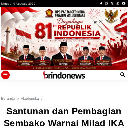
Skip
Minggu, 9 Agustus 2026
to
content
Beranda
Akademika
Santunan dan Pembagian
Sembako Warnai Milad IKA