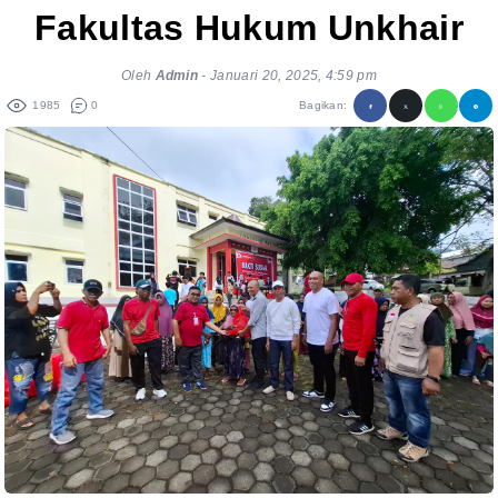
Fakultas Hukum Unkhair
Oleh
Admin
-
Januari 20, 2025, 4:59 pm
1985
0
Bagikan: