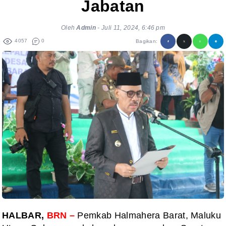
Jabatan
Oleh
Admin
-
Juli 11, 2024, 6:46 pm
4057
0
Bagikan:
HALBAR,
BRN –
Pemkab Halmahera Barat, Maluku