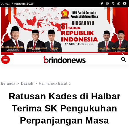
Skip
Jumat, 7 Agustus 2026
to
content
Beranda
Daerah
Halmahera Barat
Ratusan Kades di Halbar
Terima SK Pengukuhan
Perpanjangan Masa