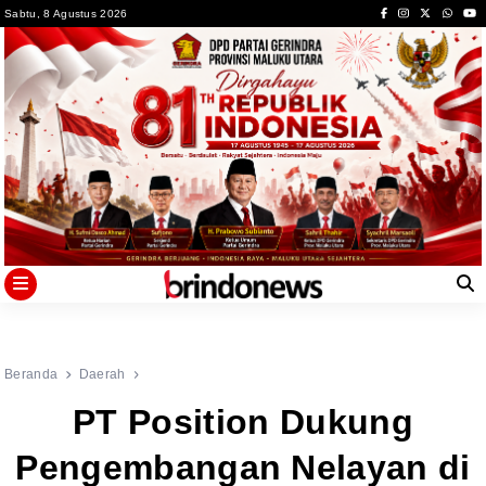
Skip
Sabtu, 8 Agustus 2026
to
content
Beranda
Daerah
PT Position Dukung
Pengembangan Nelayan di