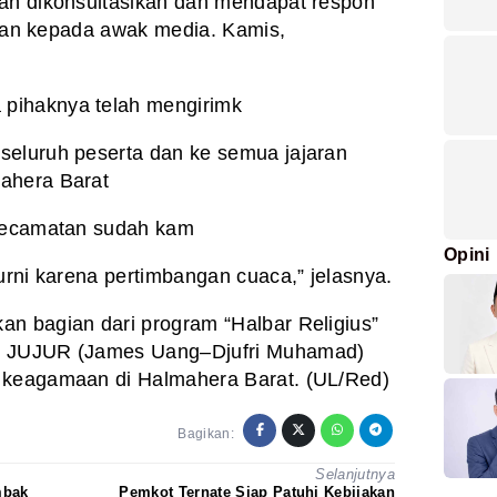
dah dikonsultasikan dan mendapat respon
Iksan kepada awak media. Kamis,
pihaknya telah mengirimk
seluruh peserta dan ke semua jajaran
ahera Barat
 kecamatan sudah kam
Opini
urni karena pertimbangan cuaca,” jelasnya.
n bagian dari program “Halbar Religius”
an JUJUR (James Uang–Djufri Muhamad)
 keagamaan di Halmahera Barat. (UL/Red)
Bagikan:
Selanjutnya
mbak
Pemkot Ternate Siap Patuhi Kebijakan