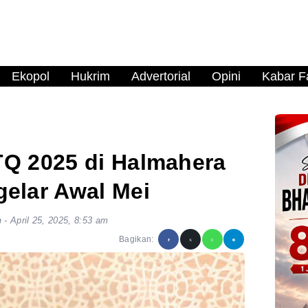
Ekopol
Hukrim
Advertorial
Opini
Kabar Fa
Q 2025 di Halmahera
gelar Awal Mei
n
-
April 25, 2025, 8:53 am
Bagikan: