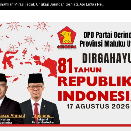
Polda Maluku Utara Musnahkan Miras Ilegal, Ungkap Jaringan Senjata Api Lintas Negara