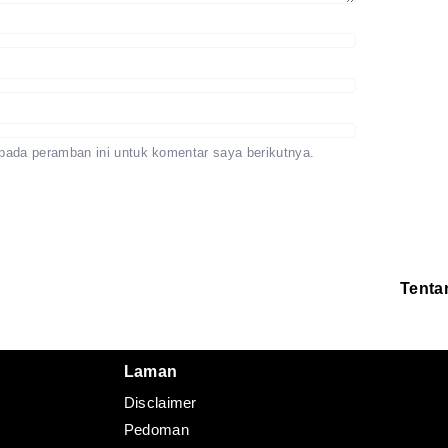
pada peramban ini untuk komentar saya berikutnya.
Tenta
Redaksi
Pedoman
Disclaimer
Laman
Disclaimer
Pedoman