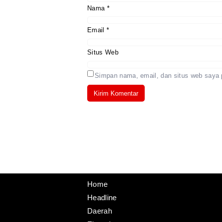
Nama
*
Email
*
Situs Web
Simpan nama, email, dan situs web saya 
Home
Headline
Daerah