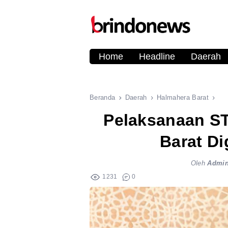
Home
Headline
Daerah
Beranda
Daerah
Halmahera Barat
Pelaksanaan ST
Barat Di
Oleh
Admi
1231
0