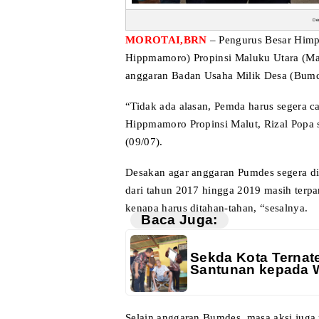
De
MOROTAI,BRN
– Pengurus Besar Him
Hippmamoro) Propinsi Maluku Utara (M
anggaran Badan Usaha Milik Desa (Bumd
“Tidak ada alasan, Pemda harus segera c
Hippmamoro Propinsi Malut, Rizal Popa 
(09/07).
Desakan agar anggaran Pumdes segera di
dari tahun 2017 hingga 2019 masih terpa
kenapa harus ditahan-tahan,
“sesalnya.
Baca Juga:
Sekda Kota Ternat
Santunan kepada 
Selain anggaran Bumdes, masa aksi juga