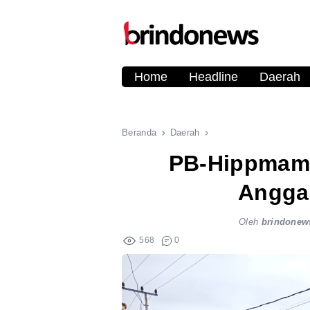
Home
Headline
Daerah
Beranda
Daerah
PB-Hippmamo
Angga
Oleh
brindonew
568
0