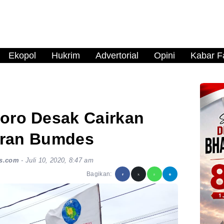
Ekopol
Hukrim
Advertorial
Opini
Kabar Fa
ro Desak Cairkan
ran Bumdes
s.com
-
Juli 10, 2020, 8:47 am
Bagikan: