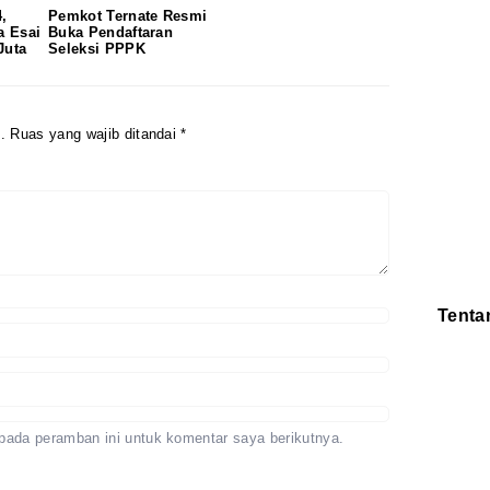
,
Pemkot Ternate Resmi
 Esai
Buka Pendaftaran
Juta
Seleksi PPPK
.
Ruas yang wajib ditandai
*
Tenta
Redaksi
Pedoman
Disclaimer
pada peramban ini untuk komentar saya berikutnya.