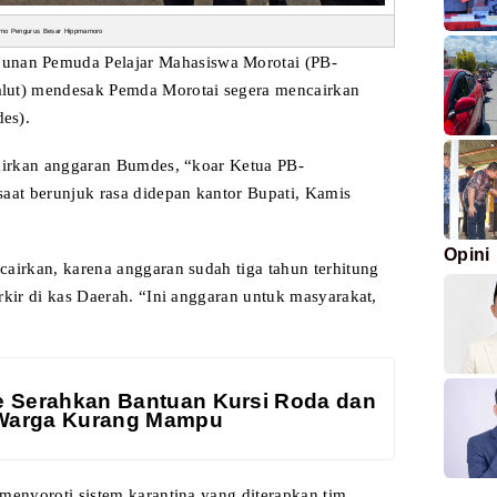
mo Pengurus Besar Hippmamoro
punan Pemuda Pelajar
Mahasiswa Morotai (PB-
alut) mendesak Pemda
Morotai segera mencairkan
es).
airkan
anggaran Bumdes, “koar Ketua PB-
saat
berunjuk rasa didepan kantor Bupati, Kamis
Opini
cairkan, karena
anggaran sudah tiga tahun terhitung
rkir
di kas Daerah. “Ini anggaran untuk masyarakat,
e Serahkan Bantuan Kursi Roda dan
Warga Kurang Mampu
 menyoroti sistem
karantina yang diterapkan tim