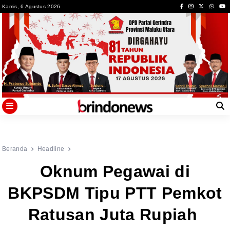
Skip
Kamis, 6 Agustus 2026
to
content
Beranda
Headline
Oknum Pegawai di
BKPSDM Tipu PTT Pemkot
Ratusan Juta Rupiah