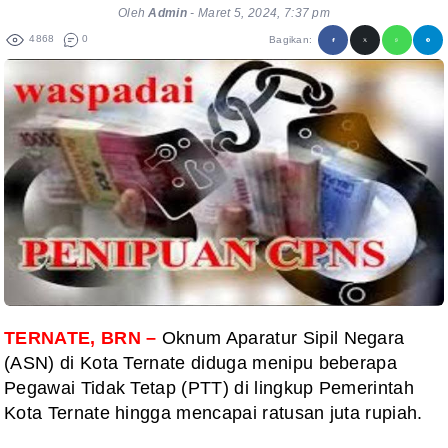
Oleh
Admin
-
Maret 5, 2024, 7:37 pm
4868
0
Bagikan:
TERNATE, BRN –
Oknum Aparatur Sipil Negara
(ASN) di Kota Ternate diduga menipu beberapa
Pegawai Tidak Tetap (PTT) di lingkup Pemerintah
Kota Ternate hingga mencapai ratusan juta rupiah.