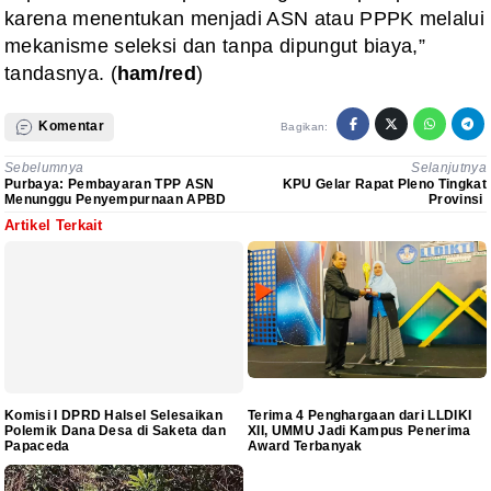
karena menentukan menjadi ASN atau PPPK melalui
mekanisme seleksi dan tanpa dipungut biaya,”
tandasnya. (
ham/red
)
Komentar
Bagikan:
Sebelumnya
Selanjutnya
Purbaya: Pembayaran TPP ASN
KPU Gelar Rapat Pleno Tingkat
Menunggu Penyempurnaan APBD
Provinsi
Artikel Terkait
Komisi I DPRD Halsel Selesaikan
Terima 4 Penghargaan dari LLDIKI
Polemik Dana Desa di Saketa dan
XII, UMMU Jadi Kampus Penerima
Papaceda
Award Terbanyak