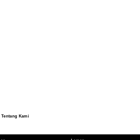
Tentang Kami
Redaksi
Pedoman
Disclaimer