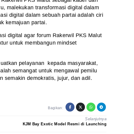
Redaksi
, malekukan transformasi digital dalam
Pedoman
Disclaimer
si digital dalam sebuah partai adalah ciri
uk kemajuan partai.
i digital agar forum Rakerwil PKS Malut
uktur untuk membangun mindset
guatkan pelayanan kepada masyarakat,
adalah semangat untuk mengawal pemilu
 semakin demokratis, jujur, dan adil.
Bagikan:
Selanjutnya
KJM Bay Exotic Model Resmi di Launching