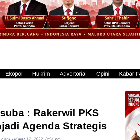
Ekopol
Hukrim
Advertorial
Opini
Kabar Fa
uba : Rakerwil PKS
jadi Agenda Strategis
s.com
-
Maret 12, 2022, 8:54 pm