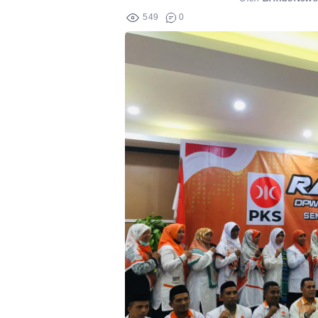
549
0