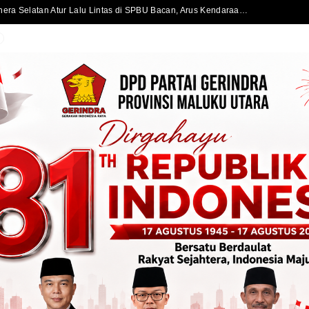
Satlantas Polres Halmahera Selatan Atur Lalu Lintas di SPBU Bacan, Arus Kendaraan Tetap Lancar