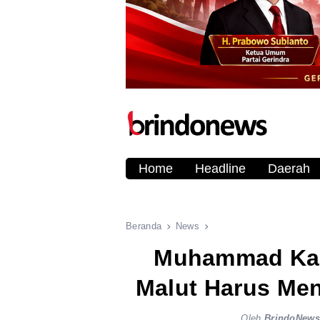
Home
Headline
Daerah
Beranda
News
Muhammad Kas
Malut Harus Men
Oleh
BrindoNew